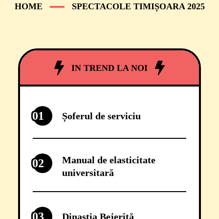
HOME
SPECTACOLE TIMIȘOARA 2025
IN TREND LA NOI
01
Șoferul de serviciu
Manual de elasticitate
02
universitară
03
Dinastia Bejeriță