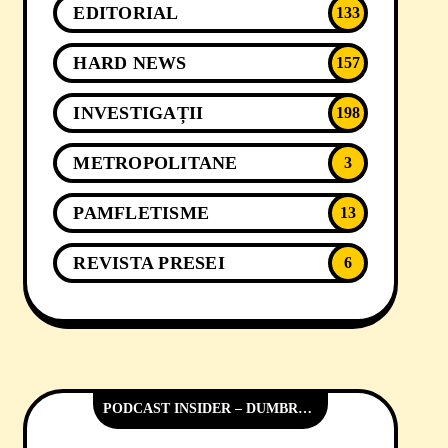
EDITORIAL
133
HARD NEWS
157
INVESTIGAȚII
198
METROPOLITANE
3
PAMFLETISME
13
REVISTA PRESEI
6
PODCAST INSIDER – DUMBRĂVIȚA