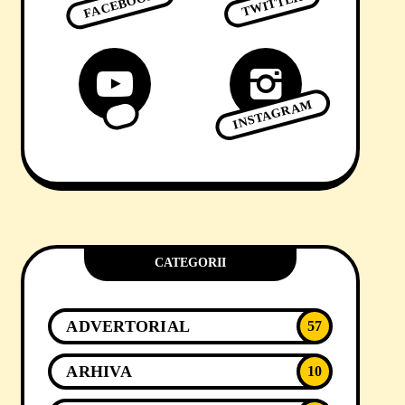
FACEBOOK
TWITTER
INSTAGRAM
CATEGORII
ADVERTORIAL
57
ARHIVA
10