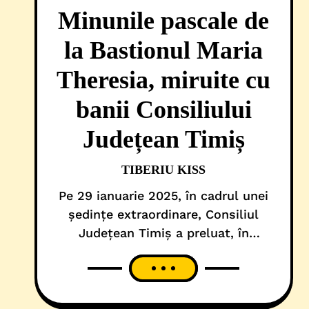
Minunile pascale de
la Bastionul Maria
Theresia, miruite cu
banii Consiliului
Județean Timiș
TIBERIU KISS
Pe 29 ianuarie 2025, în cadrul unei
ședințe extraordinare, Consiliul
Județean Timiș a preluat, în
administrare de la Muzeul
Banatului, Bastionul Maria
Theresia. Tot atunci, pentru prima
dată, liderul administrației