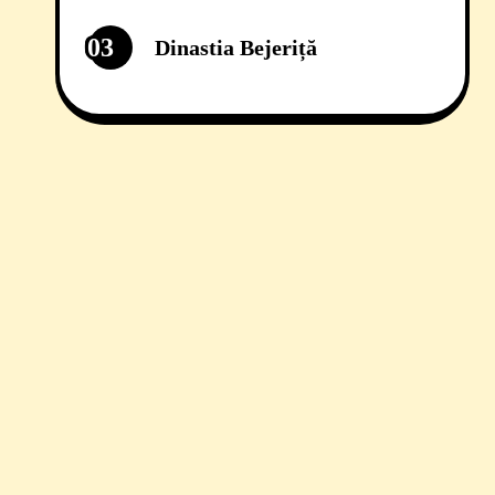
03
Dinastia Bejeriță