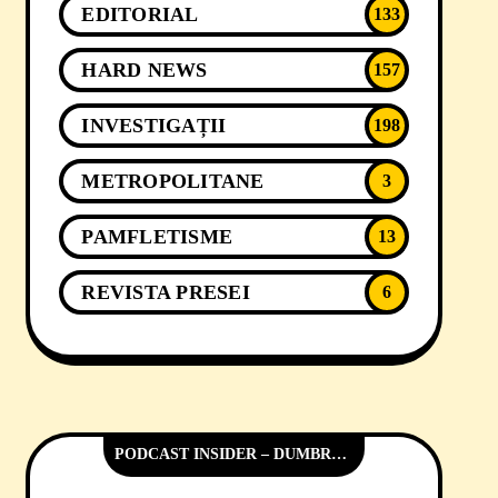
EDITORIAL
133
HARD NEWS
157
INVESTIGAȚII
198
METROPOLITANE
3
PAMFLETISME
13
REVISTA PRESEI
6
PODCAST INSIDER – DUMBRĂVIȚA