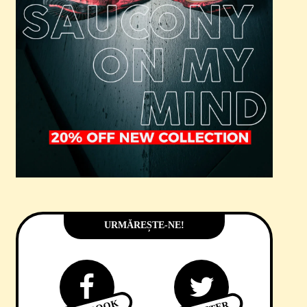
URMĂREȘTE-NE!