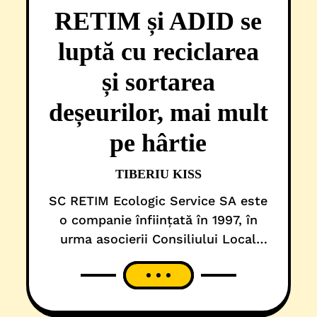
RETIM și ADID se
luptă cu reciclarea
și sortarea
deșeurilor, mai mult
pe hârtie
TIBERIU KISS
SC RETIM Ecologic Service SA este
o companie înființată în 1997, în
urma asocierii Consiliului Local
Timișoara cu firma germană RWE,
într-un parteneriat de 50-50%.
Ulterior, acțiunile celor de la RWE
au trecut, într-un alt buzunar, la