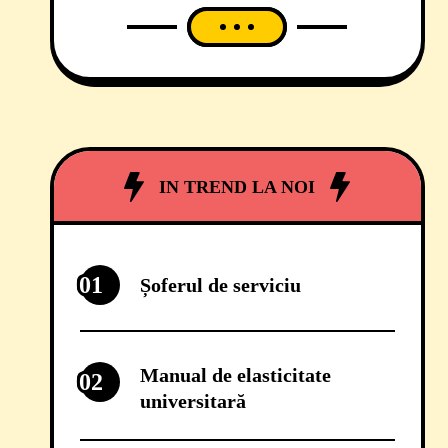
SA. De exemplu, pe data de 18
martie a.c, societatea de
salubritate, în care Consiliul Local
Timișoara deține 50% din totalul
acțiunilor, a sărbătorit, în online,
Ziua Mondială a Reciclării. Și i-a
celebrat pe toți cei care au ales
IN TREND LA NOI
01
Șoferul de serviciu
Manual de elasticitate
02
universitară