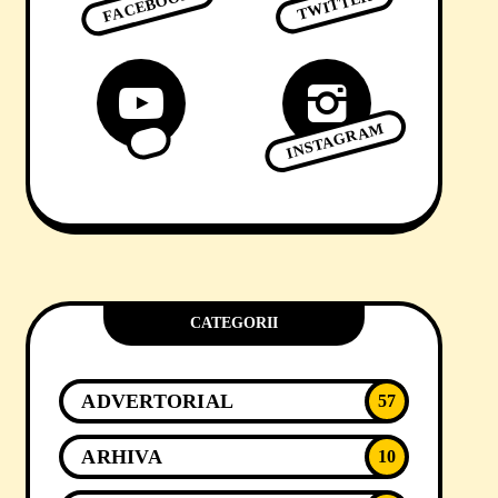
FACEBOOK
TWITTER
INSTAGRAM
CATEGORII
ADVERTORIAL
57
ARHIVA
10