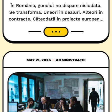
În România, gunoiul nu dispare niciodată.
Se transformă. Uneori în dealuri. Alteori în
contracte. Câteodată în proiecte europene,
cu titluri verzi și randări curate, unde
natura zâmbește digital, iar administrația
publică vorbește despre… marea economie
circulară. Deși, la propriu, stă pe munți de
gunoaie! Așa e și la Timișoara, unde
povestea începe frumos, aproape
MAY 21, 2026
ADMINISTRAȚIE
scandinav,