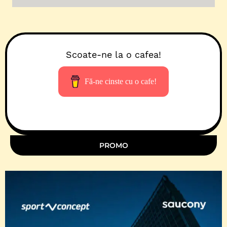
Scoate-ne la o cafea!
Fă-ne cinste cu o cafe!
PROMO