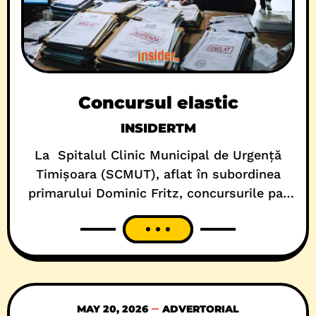
Concursul elastic
INSIDERTM
La Spitalul Clinic Municipal de Urgență
Timișoara (SCMUT), aflat în subordinea
primarului Dominic Fritz, concursurile par
să aibă mai multe vieți decât o pisică de
cartier, hrănită de trei asociații de
proprietari, simultan. Examenele publice se
scot la mezat, prin publicitate, apoi, se
suspendă, după care se reiau, se anulează
și, în final, la momentul potrivit,
MAY 20, 2026
ADVERTORIAL