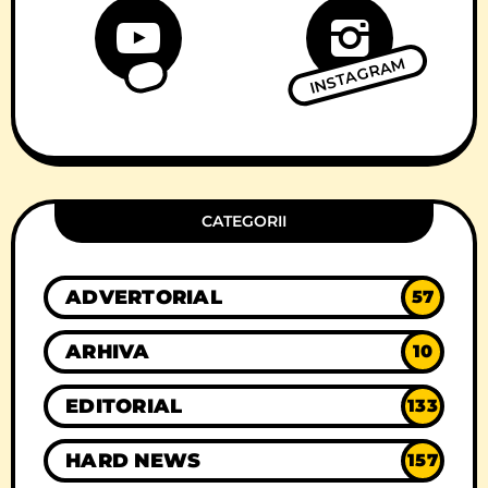
INSTAGRAM
CATEGORII
ADVERTORIAL
57
ARHIVA
10
EDITORIAL
133
HARD NEWS
157