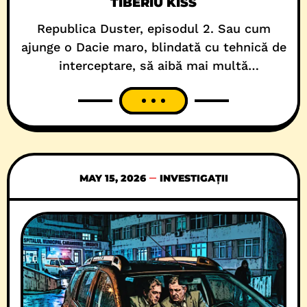
TIBERIU KISS
Republica Duster, episodul 2. Sau cum
ajunge o Dacie maro, blindată cu tehnică de
interceptare, să aibă mai multă
transparență administrativă decât jumătate
din instituțiile publice ale statului român.
În mod normal, într-o țară funcțională,
interceptările DNA ar trebui să surprindă
panică, conspirații, coduri obscure, oameni
care vorbesc criptat despre „pachete”,
MAY 15, 2026
INVESTIGAȚII
„marfă” și „transporturi”. În