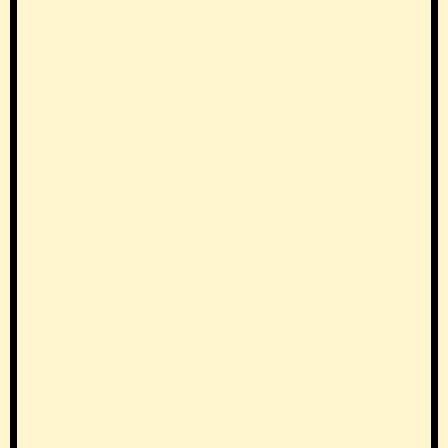
subiectele fierbinți se tratează cu pamflete
bine condimentate și editoriale savuroase.
În plus, ne specializăm în analiza
comparativă a presei, punând în antiteză
felul în care diferite redacții tratează
aceleași teme. Tocmai pentru a oferi o
imagine completă și, deseori,
surprinzătoare asupra realității, asta
pentru ca tu, cititorule, să vezi cât de
diferit se poate interpreta adevărul.
Așadar, la noi, știrile nu doar că se citesc,
ci se savurează cu zâmbetul pe buze!
Alteori, ajută și un Colebil căci – nu-i așa!?
– adevărul e mereu greu de digerat, în
special pentru cei care s-au obișnuit, de