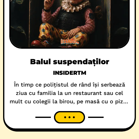
Balul suspendaților
INSIDERTM
În timp ce polițistul de rând își serbează
ziua cu familia la un restaurant sau cel
mult cu colegii la birou, pe masă cu o pizza
family, în județul Timiș există și oameni ai
legii care tratează aniversarea ca pe un
summit informal, între personaje de interes
operativ și nostalgia legitimației de