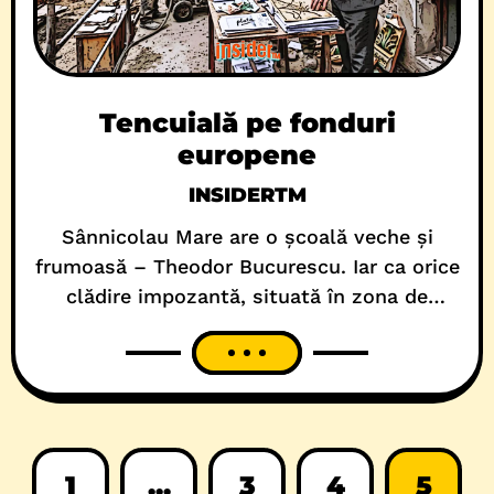
Tencuială pe fonduri
europene
INSIDERTM
Sânnicolau Mare are o școală veche și
frumoasă – Theodor Bucurescu. Iar ca orice
clădire impozantă, situată în zona de
protecție istorică, care a mai prins și
fonduri europene, a intrat direct în ritualul
administrativ autohton. Inițial, a fost un
proiect pompos, apoi o documentație
stufoasă, urmată de finanțare de vreun
milion de euro, cerințe
1
...
3
4
5