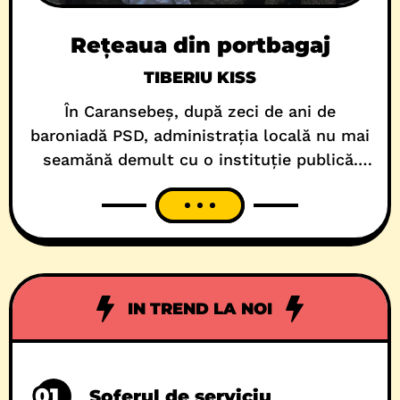
Rețeaua din portbagaj
TIBERIU KISS
În Caransebeș, după zeci de ani de
baroniadă PSD, administrația locală nu mai
seamănă demult cu o instituție publică.
Seamănă mai degrabă cu o aplicație de
ride-sharing pentru influență. Apeși pe un
buton, vine un Duster (B-123-KPX), urcă
cine trebuie, coboară cine trebuie și, până
la finalul cursei, apare și contractul cu
statul. În mod oficial,
IN TREND LA NOI
01
Șoferul de serviciu