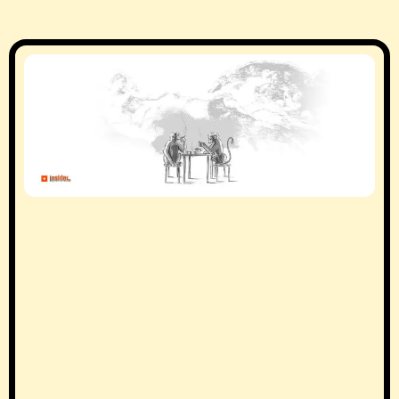
InsiderTM - Cine
suntem și ce facem
noi
Redacția noastră este locul unde știrile
zilei prind viață cu un strop de sarcasm și
ironie fină. Suntem acea redacție unde