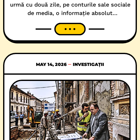
urmă cu două zile, pe conturile sale sociale
de media, o informație absolut
spectaculoasă privind dubla măsură cu
care funcționează Inspectoratul de Poliție
Timiș. În special când vine vorba despre
mai marii PSD! Pe scurt, subofițerul susține
că, pe data de 12 mai, la ora 15, în fața
MAY 14, 2026
INVESTIGAȚII