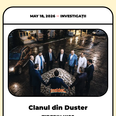
Timișoara și FITT vă invită joi, 21 mai,
începand cu orele 19:00, În Spatele Casei
(Casa Tineretului) la evenimentul MUSIC IS
MAY 18, 2026
INVESTIGAȚII
MY MEDICINE! Studenți mediciniști,
Clanul din Duster