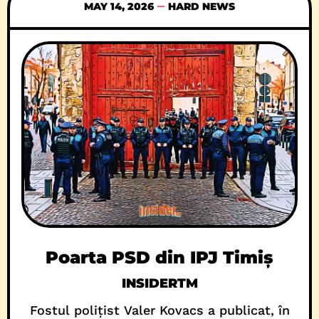
discută alții despre vreme, despre „Felix”,
MAY 14, 2026
HARD NEWS
„Johny”,
Poarta PSD din IPJ Timiș
INSIDERTM
Fostul polițist Valer Kovacs a publicat, în