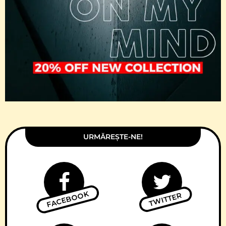
URMĂREȘTE-NE!
FACEBOOK
TWITTER