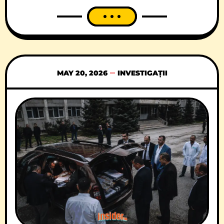
eveniment din seria „Ambasadori în dialog
@UVT”, avându-l ca invitat pe Excelența Sa
Radko Vlaykov, Ambasadorul Republicii
Bulgaria în România. Evenimentul va avea
loc în data de 22 mai 2026, de la ora 11:30,
în Amfiteatrul A01 al UVT.Întâlnirea
MAY 20, 2026
INVESTIGAȚII