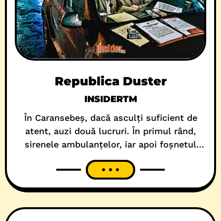
Republica Duster
INSIDERTM
În Caransebeș, dacă asculți suficient de
atent, auzi două lucruri. În primul rând,
sirenele ambulanțelor, iar apoi foșnetul
contractelor publice, atribuite în mod
direct firmelor de casă, de către oamenii
PSD. Restul e conversație. O conversație
lungă, relaxată și aproape tandră între
oameni care vorbesc despre șpăgi, cum