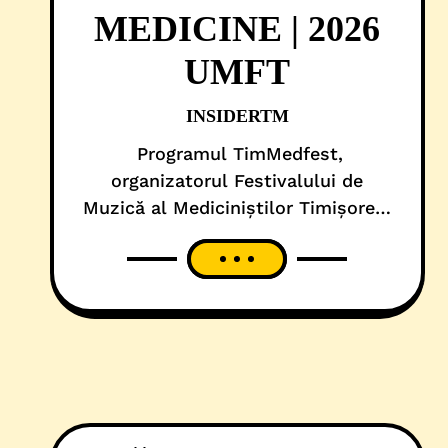
MEDICINE | 2026
UMFT
INSIDERTM
Programul TimMedfest,
organizatorul Festivalului de
Muzică al Mediciniștilor Timișoreni
cu același nume, în cooperare cu
Universitatea de Medicină și
Farmacie Victor Babeș, Fundația
Universității de Medicină și
Farmacie Timișoara, EMSA
Timișoara și FITT vă invită joi, 21
mai, începand cu orele 19:00, În
Spatele Casei (Casa Tineretului) la