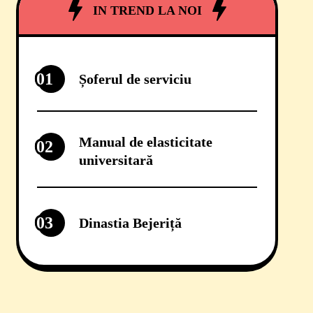
IN TREND LA NOI
01
Șoferul de serviciu
Manual de elasticitate
02
universitară
03
Dinastia Bejeriță