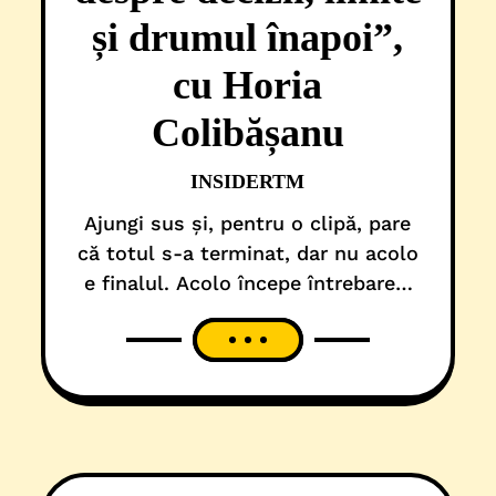
și drumul înapoi”,
cu Horia
Colibășanu
INSIDERTM
Ajungi sus și, pentru o clipă, pare
că totul s-a terminat, dar nu acolo
e finalul. Acolo începe întrebarea:
ce faci mai departe?La următoarea
conferință UVT Liberty Marathon îl
avem alături pe Horia Colibășanu,
într-o conversație despre ce se
întâmplă după victorie. Vorbim
despre coborâre, despre echilibru,
despre cum rămâi lucid atunci