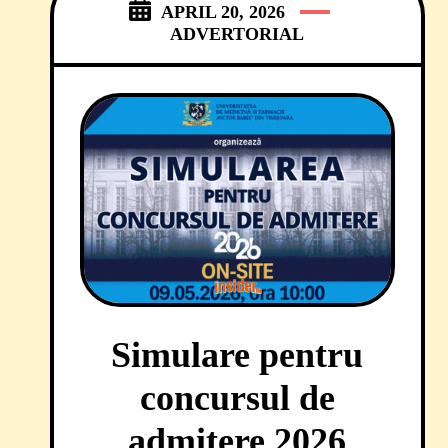
evenimentul MUSIC IS MY
APRIL 20, 2026
MEDICINE! Studenți mediciniști,
ADVERTORIAL
Simulare pentru
concursul de
admitere 2026