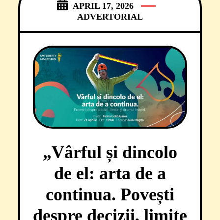
APRIL 17, 2026
din Ucraina.Comunitatea
ADVERTORIAL
academică
„Vârful și dincolo
de el: arta de a
continua. Povești
despre decizii, limite