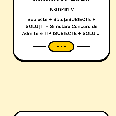
INSIDERTM
Subiecte + SoluțiiSUBIECTE +
SOLUȚII – Simulare Concurs de
Admitere TIP ISUBIECTE + SOLUȚII
– Simulare Concurs de Admitere
TIP IIRepartiția pe săliRepartiția pe
săli – TIP IRepartiția pe săli – TIP
IIInformații simulare Admitere
2026Universitatea de Medicină și
Farmacie „Victor Babeș” din
Timișoara organizează în data de
09.05.2026, ora 10:00, SIMULAREA
PENTRU CONCURSUL DE
ADMITERE