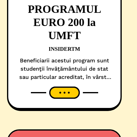
PROGRAMUL
EURO 200 la
UMFT
INSIDERTM
Beneficiarii acestui program sunt
studenţii învăţământului de stat
sau particular acreditat, în vârstă
de până la 26 de ani, care provin
din familiile cu un venit brut lunar
de maximum 500 lei pe membru de
familie.Ajutorul se acordă o singură
dată în cadrul unei familii.La
stabilirea venitului brut lunar pe
membru de familie se iau