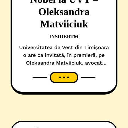
Oleksandra
Matviiciuk
INSIDERTM
Universitatea de Vest din Timișoara
o are ca invitată, în premieră, pe
Oleksandra Matviiciuk, avocat
pentru drepturile omului și
președinta organizației ucrainene
Center for Civil Liberties,
organizație distinsă cu Premiul
Nobel pentru Pace 2022. Aceasta a
fost prima dată când Premiul
Nobel pentru Pace a fost acordat
unui cetățean sau unei organizații