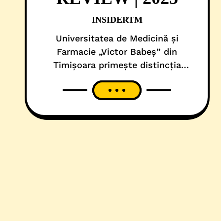
INSIDERTM
Universitatea de Medicină și
Farmacie „Victor Babeș” din
Timișoara primește distincția
COLLEGE SPECIAL – 2025 📌
Articol HIGHER EDUCATION
REVIEW