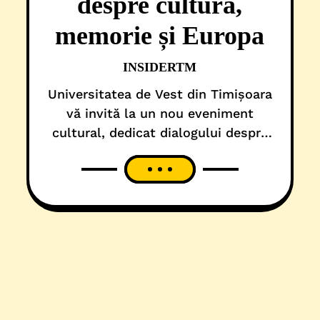
despre cultură,
memorie și Europa
INSIDERTM
Universitatea de Vest din Timișoara
vă invită la un nou eveniment
cultural, dedicat dialogului despre
memorie, istorie și identitate.Ana
Blandiana, poetă și eseistă de
referință, voce importantă a
libertății civice din România, și
Emil Hurezeanu, jurnalist, diplomat
și fost ministru de externe, vor
aduce în prim-plan tema „Premiul
Herder în amintiri și în istorie”,
într-un