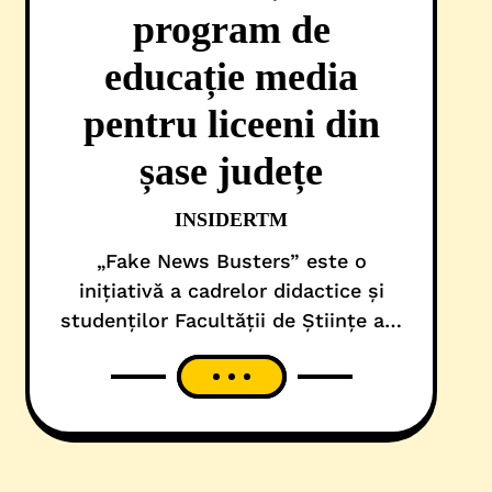
program de
educație media
pentru liceeni din
șase județe
INSIDERTM
„Fake News Busters” este o
inițiativă a cadrelor didactice și
studenților Facultății de Științe ale
Guvernării și Comunicării din cadrul
Universității de Vest din Timișoara
(UVT), dedicată dezvoltării
educației media și gândirii critice în
rândul tinerilor, într-un context