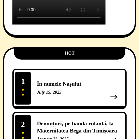
HOT
1
În numele Nașului
July 15, 2025
13 Comments
2
Denunțuri, pe bandă rulantă, la
Maternitatea Bega din Timișoara