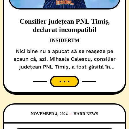
Consilier județean PNL Timiș,
declarat incompatibil
INSIDERTM
Nici bine nu a apucat să se reașeze pe
scaun că, azi, Mihaela Calescu, consilier
județean PNL Timiș, a fost găsită în
incompatibilitate de către Agenția
Națională de Integritate. Anunțul oficial a
venit chiar cu câteva minute înainte ca
tânăra speranță liberală să apuce să-și
depună jurământul pentru cel de-al doilea
mandat de consilier județean.
NOVEMBER 4, 2024
HARD NEWS