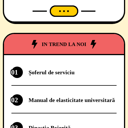
de mai bine de o săptămână: Alfred
Simonis de la PSD, proaspăt numit
președinte al CJ Timiș, și-a anunțat primii
doi consilieri personali, în persoana lui
Nicolae Robu de la PNL și cea a lui
IN TREND LA NOI
01
Șoferul de serviciu
02
Manual de elasticitate universitară
03
Dinastia Bejeriță