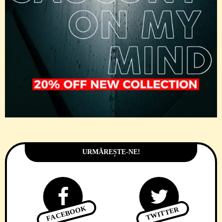
URMĂREȘTE-NE!
FACEBOOK
TWITTER