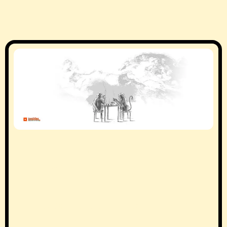
InsiderTM - Cine
suntem și ce facem
noi
Redacția noastră este locul unde știrile
zilei prind viață cu un strop de sarcasm și