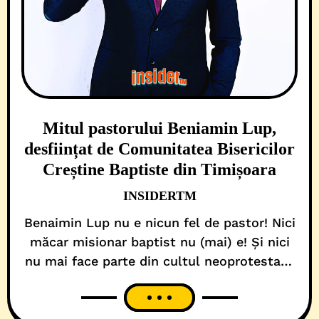
Mitul pastorului Beniamin Lup,
desființat de Comunitatea Bisericilor
Creștine Baptiste din Timișoara
INSIDERTM
Benaimin Lup nu e nicun fel de pastor! Nici
măcar misionar baptist nu (mai) e! Și nici
nu mai face parte din cultul neoprotestant
– cel puțin, nu în România! El doar a lăsat
să se înțeleagă, peste tot pe unde a
propovăduit cuvântul lui Dumnezeu, că e