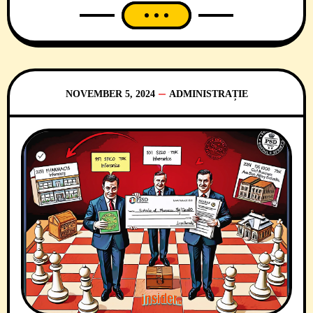
de credincios încât, în anul 2023 și 2024, l-
a urcat în topul firmelor de construcții din
Timiș și Prahova, cu una din zecile de
societăți comerciale din
NOVEMBER 5, 2024
ADMINISTRAȚIE