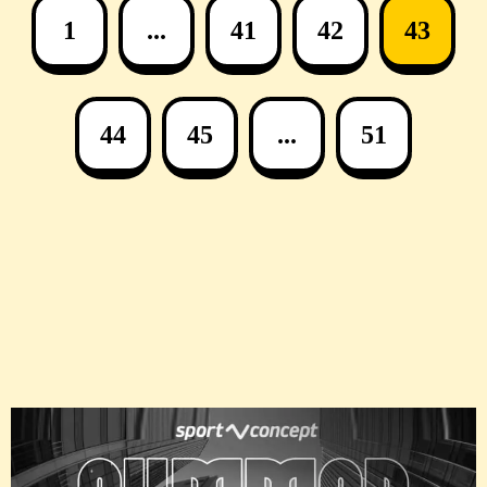
1
...
41
42
43
44
45
...
51