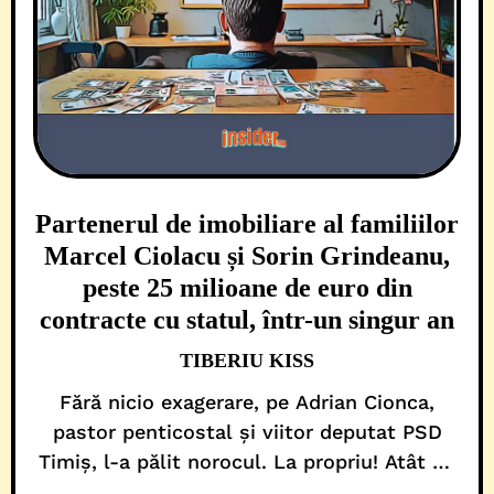
Partenerul de imobiliare al familiilor
Marcel Ciolacu și Sorin Grindeanu,
peste 25 milioane de euro din
contracte cu statul, într-un singur an
TIBERIU KISS
Fără nicio exagerare, pe Adrian Cionca,
pastor penticostal și viitor deputat PSD
Timiș, l-a pălit norocul. La propriu! Atât de
tare a pus mâna Dumnezeu pe umărul său