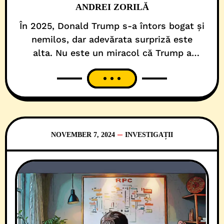
ANDREI ZORILĂ
În 2025, Donald Trump s-a întors bogat și
nemilos, dar adevărata surpriză este
alta. Nu este un miracol că Trump a
supraviețuit înfrângerii din 2020. Sau că a
trecut cu bine peste o tentativă de lovitură
de stat ori că a traversat un deșert, într-o
Americă pe jumătate ostilă. Nici că face
parte dintr-un Partid Republican
NOVEMBER 7, 2024
INVESTIGAȚII