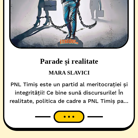
Parade și realitate
MARA SLAVICI
PNL Timiș este un partid al meritocrației și
integrității! Ce bine sună discursurile! În
realitate, politica de cadre a PNL Timiș pare
inspirată dintr-un ghid de cum să rămâi pe
funcție, fără nicio legătură cu competențele
reale. Și nu mergem foarte deep cu analiza,
așa că luăm exemplele care ne sunt cel mai