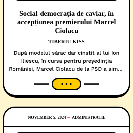
Social-democrația de caviar, în
accepțiunea premierului Marcel
Ciolacu
TIBERIU KISS
După modelul sărac dar cinstit al lui Ion
Iliescu, în cursa pentru președinția
României, Marcel Ciolacu de la PSD a simțit
și el nevoia să-și flexeze mușchii. Ca să
arate că e om din popor, premierul a
decretat, fără să-l întrebe nimeni, că el nu
poate să mintă. Apoi, a tunat și a fulgerat
că s-a terminat cu șmecheria!
NOVEMBER 5, 2024
ADMINISTRAȚIE