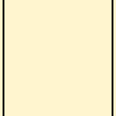
ironie fină. Suntem acea redacție unde
subiectele fierbinți se tratează cu pamflete
bine condimentate și editoriale savuroase.
În plus, ne specializăm în analiza
comparativă a presei, punând în antiteză
felul în care diferite redacții tratează
aceleași teme. Tocmai pentru a oferi o
imagine completă și, deseori,
surprinzătoare asupra realității, asta
pentru ca tu, cititorule, să vezi cât de
diferit se poate interpreta adevărul.
Așadar, la noi, știrile nu doar că se citesc,
ci se savurează cu zâmbetul pe buze!
Alteori, ajută și un Colebil căci – nu-i așa!?
– adevărul e mereu greu de digerat, în