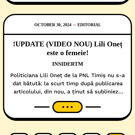
prieten cu amvonul și cu Demiurgul. Exact
OCTOBER 30, 2024
EDITORIAL
!UPDATE (VIDEO NOU) Lili Oneț
este o femeie!
INSIDERTM
Politiciana Lili Oneț de la PNL Timiș nu s-a
dat bătută: la scurt timp după publicarea
articolului, din nou, a ținut să sublinieze
că… e tot femeie! Tot printr-un filmuleț, la
fel de scurt, cu un mesaj public de succes,
în aceeași cheie sacadată și plină de mister.
La cum stau lucrurile, se pare că